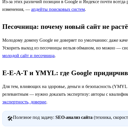
Из-за этих различий позиции в Google и Яндексе почти всегда
изменения, —
апдейты поисковых систем
.
Песочница: почему новый сайт не растё
Молодому домену Google не доверяет по умолчанию: даже каче
Ускорить выход из песочницы нельзя обманом, но можно — сис
молодой сайт и песочница
.
E-E-A-T и YMYL: где Google придирчив
Для тем, влияющих на здоровье, деньги и безопасность (YMYL 
релевантным — нужно доказать экспертизу: авторы с квалифика
экспертность, доверие
.
Полезное под задачу:
SEO-анализ сайта
(техника, скорост
🛠