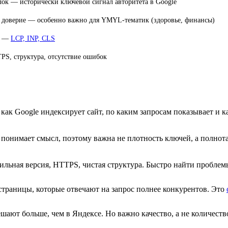
лок — исторически ключевой сигнал авторитета в Google
ь, доверие — особенно важно для YMYL-тематик (здоровье, финансы)
са —
LCP, INP, CLS
PS, структура, отсутствие ошибок
 как Google индексирует сайт, по каким запросам показывает и 
понимает смысл, поэтому важна не плотность ключей, а полнот
бильная версия, HTTPS, чистая структура. Быстро найти пробл
страницы, которые отвечают на запрос полнее конкурентов. Это
шают больше, чем в Яндексе. Но важно качество, а не количест