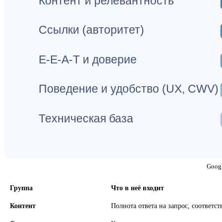
Контент и релевантность
Ссылки (авторитет)
E-E-A-T и доверие
Поведение и удобство (UX, CWV)
Техническая база
Googl
Группа
Что в неё входит
Контент
Полнота ответа на запрос, соответс