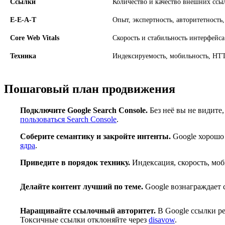
Ссылки
Количество и качество внешних ссы
E-E-A-T
Опыт, экспертность, авторитетност
Core Web Vitals
Скорость и стабильность интерфей
Техника
Индексируемость, мобильность, HTT
Пошаговый план продвижения
Подключите Google Search Console.
Без неё вы не видите,
1
пользоваться Search Console
.
Соберите семантику и закройте интенты.
Google хорошо 
2
ядра
.
Приведите в порядок технику.
Индексация, скорость, мо
3
Делайте контент лучший по теме.
Google вознаграждает 
4
Наращивайте ссылочный авторитет.
В Google ссылки ре
5
Токсичные ссылки отклоняйте через
disavow
.