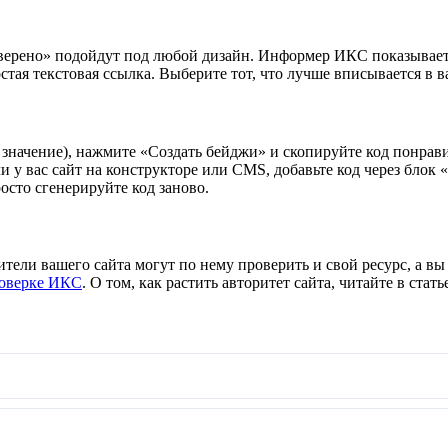
верено» подойдут под любой дизайн. Информер ИКС показывает 
тая текстовая ссылка. Выберите тот, что лучше вписывается в в
значение), нажмите «Создать бейджи» и скопируйте код понрав
сли у вас сайт на конструкторе или CMS, добавьте код через б
осто сгенерируйте код заново.
ители вашего сайта могут по нему проверить и свой ресурс, а в
оверке ИКС
. О том, как растить авторитет сайта, читайте в стат