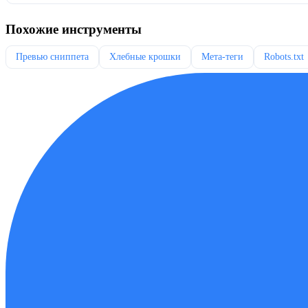
Похожие инструменты
Превью сниппета
Хлебные крошки
Мета-теги
Robots.txt