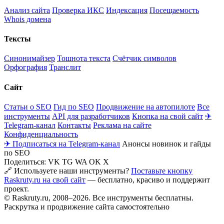
Анализ сайта
Проверка ИКС
Индексация
Посещаемость
Whois домена
Тексты
Синонимайзер
Тошнота текста
Счётчик символов
Орфография
Транслит
Сайт
Статьи о SEO
Гид по SEO
Продвижение на автопилоте
Все
инструменты
API для разработчиков
Кнопка на свой сайт
✈
Telegram-канал
Контакты
Реклама на сайте
Конфиденциальность
✈ Подписаться на Telegram-канал
Анонсы новинок и гайды
по SEO
Поделиться:
VK
TG
WA
OK
X
🔗 Используете наши инструменты?
Поставьте кнопку
Raskruty.ru на свой сайт
— бесплатно, красиво и поддержит
проект.
© Raskruty.ru, 2008–2026. Все инструменты бесплатны.
Раскрутка и продвижение сайта самостоятельно