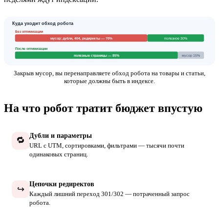
Куда уходит обход робота
Без оптимизации
мусор: дубли, 404, редиректы — 70%
полезное 30%
После оптимизации
полезные страницы — 85%
мусор 15%
Закрыв мусор, вы перенаправляете обход робота на товары и статьи,
которые должны быть в индексе.
На что робот тратит бюджет впустую
Дубли и параметры
🔁
URL с UTM, сортировками, фильтрами — тысячи почти
одинаковых страниц.
Цепочки редиректов
↪️
Каждый лишний переход 301/302 — потраченный запрос
робота.