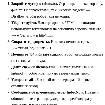
Закройте мусор в robots.txt.
Страницы поиска, корзину,
фильтры с параметрами, технические разделы —
Disallow, чтобы робот туда не ходил.
Уберите дубли.
Для сортировок, UTM и пагинации
используйте rel=canonical на основную версию; склейте
www/без-www и http/https.
Сократите редиректы.
Никаких цепочек: сразу
A→финал, один шаг 301.
Почините 404 и битые ссылки.
Робот не должен ходить
по ссылкам в никуда.
Дайте свежий sitemap.xml.
С актуальными URL и
lastmod — робот идёт по карте целенаправленно.
Ускорьте сайт.
Быстрый ответ сервера = больше
страниц за заход.
Сообщайте об изменениях через IndexNow.
Новые и
обновлённые страницы уходят на переобход сразу, не
дожидаясь планового визита.