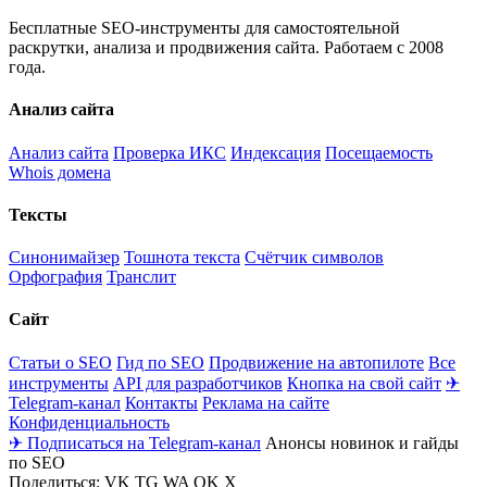
Бесплатные SEO-инструменты для самостоятельной
раскрутки, анализа и продвижения сайта. Работаем с 2008
года.
Анализ сайта
Анализ сайта
Проверка ИКС
Индексация
Посещаемость
Whois домена
Тексты
Синонимайзер
Тошнота текста
Счётчик символов
Орфография
Транслит
Сайт
Статьи о SEO
Гид по SEO
Продвижение на автопилоте
Все
инструменты
API для разработчиков
Кнопка на свой сайт
✈
Telegram-канал
Контакты
Реклама на сайте
Конфиденциальность
✈ Подписаться на Telegram-канал
Анонсы новинок и гайды
по SEO
Поделиться:
VK
TG
WA
OK
X