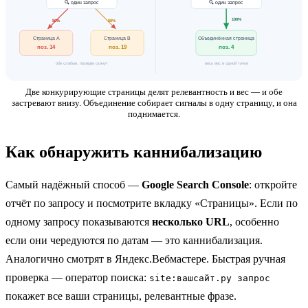
🔍 один запрос
🔍 один запрос
100%
50%
50%
Страница A
Страница B
Объединённая страница
поз. 14
поз. 19
поз. 4
обе слабые, позиции скачут
весь вес в одной точке
Две конкурирующие страницы делят релевантность и вес — и обе
застревают внизу. Объединение собирает сигналы в одну страницу, и она
поднимается.
Как обнаружить каннибализацию
Самый надёжный способ —
Google Search Console
: откройте
отчёт по запросу и посмотрите вкладку «Страницы». Если по
одному запросу показываются
несколько URL
, особенно
если они чередуются по датам — это каннибализация.
Аналогично смотрят в Яндекс.Вебмастере. Быстрая ручная
проверка — оператор поиска:
site:вашсайт.ру запрос
покажет все ваши страницы, релевантные фразе.