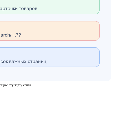
· карточки товаров
earch/ · /*?
исок важных страниц
ет роботу карту сайта.