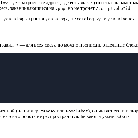
закроет все адреса, где есть знак
(то есть с параметра
llow: /*?
?
реса, заканчивающиеся на
, но не тронет
.
.php
/script.php?id=1
закроет и
, и
, и
—
: /catalog
/catalog/
/catalog-2/
/catalogue/
 правил.
— для всех сразу, но можно прописать отдельные блоки
*
именной (например,
или
), он читает его и игн
Yandex
Googlebot
и на этого робота не распространятся. Бывают и узкие роботы —