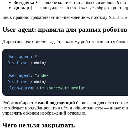
Звёздочка
— любое количество любых символов.
*
Disa
Доллар
— конец адреса.
закроет ад
$
Disallow: /*.php$
Без
правило срабатывает по «вхождению», поэтому
$
Disallow
User-agent: правила для разных роботов
Директива
задаёт, к какому роботу относится блок
User-agent
User-agent:
Disallow:
 /admin/

User-agent:
Yandex
Disallow:
Clean-param:
utm_source&utm_medium
Робот выбирает
самый подходящий
блок: если для него есть 
не забудьте продублировать в нём и общие запреты — иначе он
управлять обходом изображений отдельно.
Чего нельзя закрывать