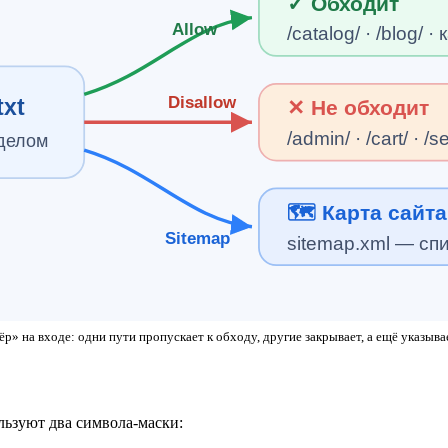
✓ Обходит
Allow
/catalog/ · /blog/ 
Disallow
txt
✕ Не обходит
/admin/ · /cart/ · /s
делом
🗺 Карта сайта
Sitemap
sitemap.xml — сп
тёр» на входе: одни пути пропускает к обходу, другие закрывает, а ещё указыва
льзуют два символа-маски: