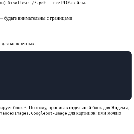
ми).
— все PDF-файлы.
Disallow: /*.pdf
 будьте внимательны с границами.
 для конкретных:
орирует блок
. Поэтому, прописав отдельный блок для Яндекса,
*
,
для картинок: ими можно
YandexImages
Googlebot-Image