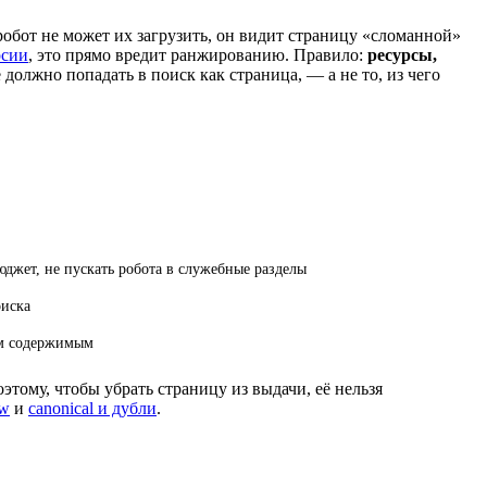
 робот не может их загрузить, он видит страницу «сломанной»
рсии
, это прямо вредит ранжированию. Правило:
ресурсы,
е должно попадать в поиск как страница, — а не то, из чего
джет, не пускать робота в служебные разделы
оиска
ым содержимым
этому, чтобы убрать страницу из выдачи, её нельзя
ow
и
canonical и дубли
.