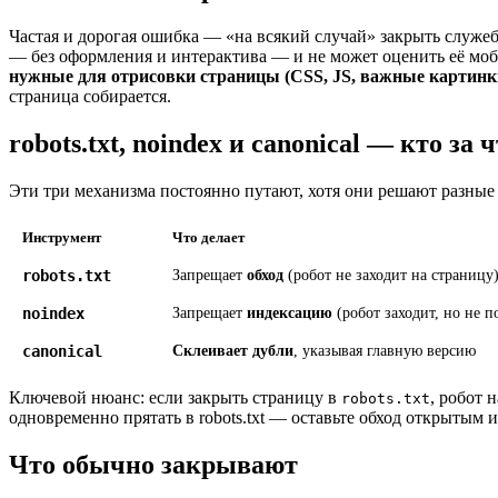
Частая и дорогая ошибка — «на всякий случай» закрыть служе
— без оформления и интерактива — и не может оценить её моб
нужные для отрисовки страницы (CSS, JS, важные картин
страница собирается.
robots.txt, noindex и canonical — кто за 
Эти три механизма постоянно путают, хотя они решают разные 
Инструмент
Что делает
robots.txt
Запрещает
обход
(робот не заходит на страницу
noindex
Запрещает
индексацию
(робот заходит, но не п
canonical
Склеивает дубли
, указывая главную версию
Ключевой нюанс: если закрыть страницу в
, робот 
robots.txt
одновременно прятать в robots.txt — оставьте обход открытым 
Что обычно закрывают