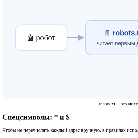
📄 robots.
🤖 робот
читает первым 
robots.txt — это «вах
Спецсимволы: * и $
Чтобы не перечислять каждый адрес вручную, в правилах испо