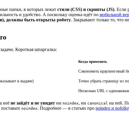
бные папки, в которых лежат
стили (CSS) и скрипты (JS)
. Если
ильность и удобство. А поскольку оценка идёт по
мобильной ве
ки), должны быть открыты роботу
. Закрывают только то, что н
что
задачи. Короткая шпаргалка:
Когда применять
)
Сэкономить краулинговый бю
оказывает в выдаче)
Точно убрать страницу из п
Несколько URL с одинаков
на неё
не зайдёт и не увидит
ни
, ни
на ней. По
noindex
canonical
и поставьте
. Подробнее — в статьях про
noindex и nofoll
noindex