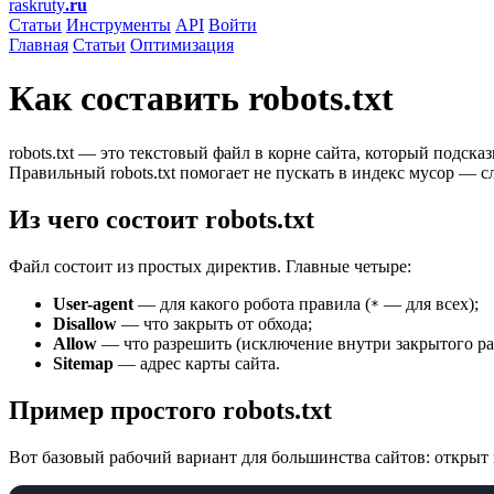
raskruty
.ru
Статьи
Инструменты
API
Войти
Главная
Статьи
Оптимизация
Как составить robots.txt
robots.txt — это текстовый файл в корне сайта, который подска
Правильный robots.txt помогает не пускать в индекс мусор — сл
Из чего состоит robots.txt
Файл состоит из простых директив. Главные четыре:
User-agent
— для какого робота правила (
— для всех);
*
Disallow
— что закрыть от обхода;
Allow
— что разрешить (исключение внутри закрытого раз
Sitemap
— адрес карты сайта.
Пример простого robots.txt
Вот базовый рабочий вариант для большинства сайтов: открыт в