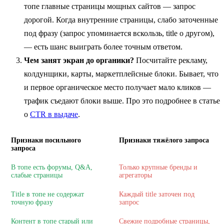
топе главные страницы мощных сайтов — запрос
дорогой. Когда внутренние страницы, слабо заточенные
под фразу (запрос упоминается вскользь, title о другом),
— есть шанс выиграть более точным ответом.
Чем занят экран до органики?
Посчитайте рекламу,
колдунщики, карты, маркетплейсные блоки. Бывает, что
и первое органическое место получает мало кликов —
трафик съедают блоки выше. Про это подробнее в статье
о
CTR в выдаче
.
Признаки посильного
Признаки тяжёлого запроса
запроса
В топе есть форумы, Q&A,
Только крупные бренды и
слабые страницы
агрегаторы
Title в топе не содержат
Каждый title заточен под
точную фразу
запрос
Контент в топе старый или
Свежие подробные страницы,