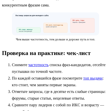
конкурентным фразам сама.
Лестница запросов для молодого сайта
ВЧ: цель, годы
борьба с брендами
СЧ: рост, полгода-год
нужен авторитет
НЧ: старт, месяцы
низкая конкуренция
Чем выше частотность, тем дольше и дороже путь в топ.
Проверка на практике: чек-лист
Снимите
частотность
списка фраз-кандидатов, отсейте
пустышки по точной частоте.
По каждой оставшейся фразе посмотрите
топ выдачи
:
кто стоит, чем заняты первые экраны.
Отметьте запросы, где в десятке есть слабые страницы:
форумы, старые статьи, нецелевые ответы.
Сравните пару лидеров с собой по ИКС и возрасту —