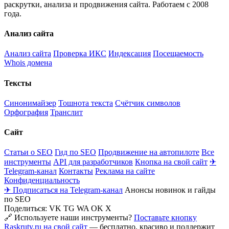
раскрутки, анализа и продвижения сайта. Работаем с 2008
года.
Анализ сайта
Анализ сайта
Проверка ИКС
Индексация
Посещаемость
Whois домена
Тексты
Синонимайзер
Тошнота текста
Счётчик символов
Орфография
Транслит
Сайт
Статьи о SEO
Гид по SEO
Продвижение на автопилоте
Все
инструменты
API для разработчиков
Кнопка на свой сайт
✈
Telegram-канал
Контакты
Реклама на сайте
Конфиденциальность
✈ Подписаться на Telegram-канал
Анонсы новинок и гайды
по SEO
Поделиться:
VK
TG
WA
OK
X
🔗 Используете наши инструменты?
Поставьте кнопку
Raskruty.ru на свой сайт
— бесплатно, красиво и поддержит