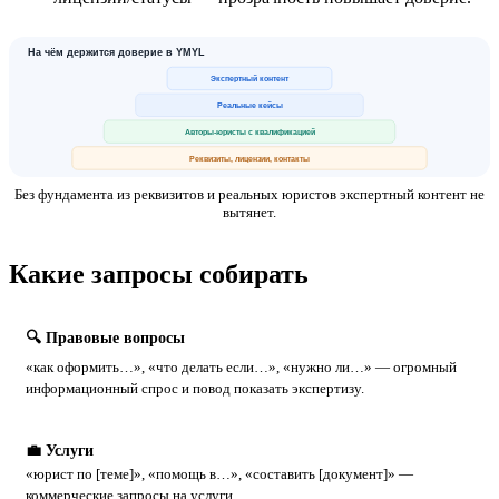
На чём держится доверие в YMYL
Экспертный контент
Реальные кейсы
Авторы-юристы с квалификацией
Реквизиты, лицензии, контакты
Без фундамента из реквизитов и реальных юристов экспертный контент не
вытянет.
Какие запросы собирать
🔍 Правовые вопросы
«как оформить…», «что делать если…», «нужно ли…» — огромный
информационный спрос и повод показать экспертизу.
💼 Услуги
«юрист по [теме]», «помощь в…», «составить [документ]» —
коммерческие запросы на услуги.