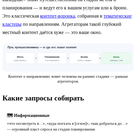
планирования — и ведут его к вашим услугам или к брони.
Это классическая
контент-воронка
, собранная в
тематические
кластеры
по направлениям. Агрегаторам такой глубокий
местный контент даётся хуже — это ваше окно.
Путь путешественника — и где его ловит контент
Мечта
Планирование
Выбор
Бронь
«куда поехать»
«что посмотреть»
«отель в городе»
напрямую у вас
Контент о направлениях ловит человека на ранних стадиях — раньше
агрегаторов.
Какие запросы собирать
🗺 Информационные
«что посмотреть в…», «куда поехать в [сезон]», «как добраться до…»
— огромный пласт спроса на стадии планирования.