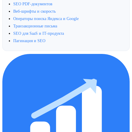
SEO PDF-документов
Веб-шрифты и скорость
Операторы поиска Яндекса и Google
Транзакционные письма
SEO для SaaS и IT-продукта
Пагинация и SEO