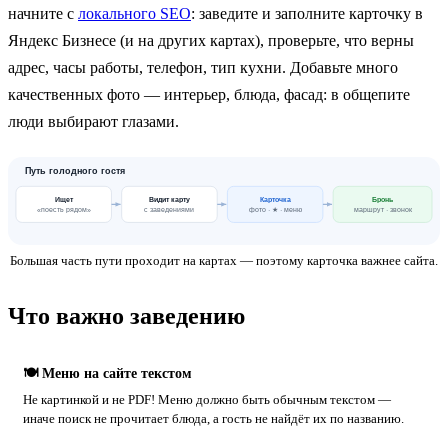
начните с
локального SEO
: заведите и заполните карточку в
Яндекс Бизнесе (и на других картах), проверьте, что верны
адрес, часы работы, телефон, тип кухни. Добавьте много
качественных фото — интерьер, блюда, фасад: в общепите
люди выбирают глазами.
Путь голодного гостя
Ищет
Видит карту
Карточка
Бронь
«поесть рядом»
с заведениями
фото · ★ · меню
маршрут · звонок
Большая часть пути проходит на картах — поэтому карточка важнее сайта.
Что важно заведению
🍽 Меню на сайте текстом
Не картинкой и не PDF! Меню должно быть обычным текстом —
иначе поиск не прочитает блюда, а гость не найдёт их по названию.