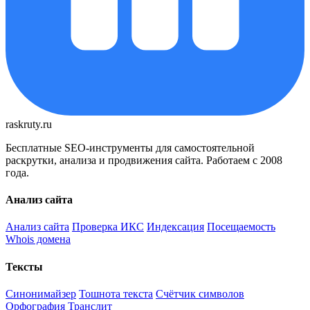
raskruty.ru
Бесплатные SEO-инструменты для самостоятельной
раскрутки, анализа и продвижения сайта. Работаем с 2008
года.
Анализ сайта
Анализ сайта
Проверка ИКС
Индексация
Посещаемость
Whois домена
Тексты
Синонимайзер
Тошнота текста
Счётчик символов
Орфография
Транслит