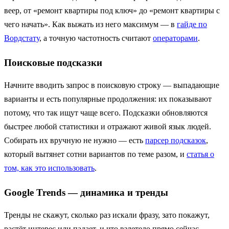
веер, от «ремонт квартиры под ключ» до «ремонт квартиры с
чего начать». Как выжать из него максимум — в
гайде по
Вордстату
, а точную частотность считают
операторами
.
Поисковые подсказки
Начните вводить запрос в поисковую строку — выпадающие
варианты и есть популярные продолжения: их показывают
потому, что так ищут чаще всего. Подсказки обновляются
быстрее любой статистики и отражают живой язык людей.
Собирать их вручную не нужно — есть
парсер подсказок
,
который вытянет сотни вариантов по теме разом, и
статья о
том, как это использовать
.
Google Trends — динамика и тренды
Тренды не скажут, сколько раз искали фразу, зато покажут,
растёт интерес или падает, и что взлетело прямо сейчас.