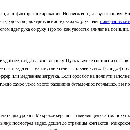
а, а не фактор ранжирования. Но связь есть, и двусторонняя. Во
ть, удобство, доверие, ясность), заодно улучшает
поведенческие
огом идёт рука об руку. Про то, как удобство влияет на позиции
ё удобнее, глядя на всю воронку. Путь к заявке состоит из шаг
тся, и задача — найти, где «течёт» сильнее всего. Если до фо
 оффер или медленная загрузка. Если бросают на полпути запол
нужно самое узкое место: расширив бутылочное горлышко, вы п
личать два уровня. Макроконверсия — главная цель сайта: поку
ассылку, посмотрел видео, дошёл до страницы контактов. Микрок