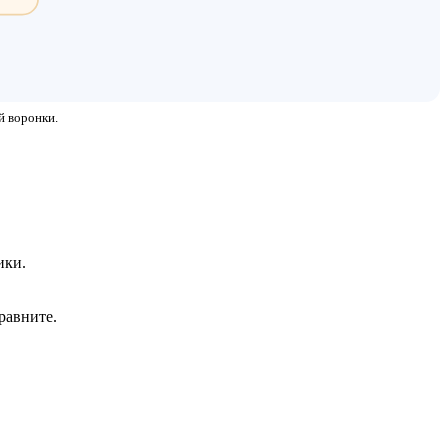
й воронки.
ики.
равните.