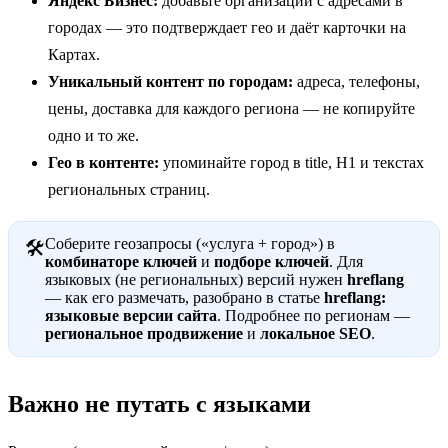
Яндекс Бизнес:
добавьте организации с адресами в
городах — это подтверждает гео и даёт карточки на
Картах.
Уникальный контент по городам:
адреса, телефоны,
цены, доставка для каждого региона — не копируйте
одно и то же.
Гео в контенте:
упоминайте город в title, H1 и текстах
региональных страниц.
Соберите геозапросы («услуга + город») в
🛠
комбинаторе ключей
и
подборе ключей
. Для
языковых (не региональных) версий нужен
hreflang
— как его размечать, разобрано в статье
hreflang:
языковые версии сайта
. Подробнее по регионам —
региональное продвижение
и
локальное SEO
.
Важно не путать с языками