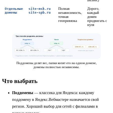
Бизнес)
Отдельные
site-msk.ru
Полная
Дорого,
домены
site-spb.ru
независимость,
каждый
точная
домен
геопривязка
продвигать с
нуля
Три способа разделить регионы
Поддомены
Папки
Отдельные домены
site.ru
site.ru
site-msk.ru
site-spb.ru
msk.site.ru
spb.site.ru
/msk/
/spb/
независимы друг от друга
Поддомены и папки — выбор большинства. Отдельные домены — дорого и редко оправдано.
Поддомены делят вес, папки копят его на одном домене,
домены полностью независимы.
Что выбрать
Поддомены
— классика для Яндекса: каждому
поддомену в Яндекс.Вебмастере назначается свой
регион. Хороший выбор для сетей с филиалами в