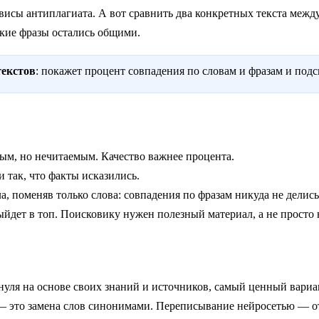
висы антиплагиата. А вот сравнить два конкретных текста меж
акие фразы остались общими.
текстов
: покажет процент совпадения по словам и фразам и подс
ым, но нечитаемым. Качество важнее процента.
 так, что факты исказились.
, поменяв только слова: совпадения по фразам никуда не делись
йдет в топ. Поисковику нужен полезный материал, а не просто 
нуля на основе своих знаний и источников, самый ценный вариа
 — это замена слов синонимами. Переписывание нейросетью — от