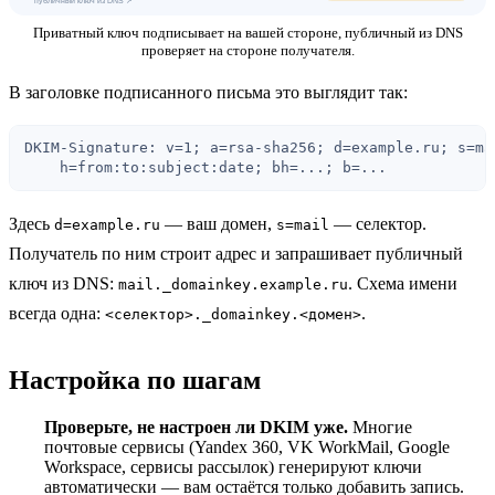
Приватный ключ подписывает на вашей стороне, публичный из DNS
проверяет на стороне получателя.
В заголовке подписанного письма это выглядит так:
DKIM-Signature: v=1; a=rsa-sha256; d=example.ru; s=mai
    h=from:to:subject:date; bh=...; b=...
Здесь
— ваш домен,
— селектор.
d=example.ru
s=mail
Получатель по ним строит адрес и запрашивает публичный
ключ из DNS:
. Схема имени
mail._domainkey.example.ru
всегда одна:
.
<селектор>._domainkey.<домен>
Настройка по шагам
Проверьте, не настроен ли DKIM уже.
Многие
1
почтовые сервисы (Yandex 360, VK WorkMail, Google
Workspace, сервисы рассылок) генерируют ключи
автоматически — вам остаётся только добавить запись.