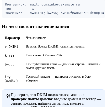
Имя записи:  mail._domainkey.example.ru

Тип:         TXT

Значение:    v=DKIM1; k=rsa; p=MIGfMA0GCSqGSIb3DQEBAQ
Из чего состоит значение записи
Параметр
Что означает
v=DKIM1
Версия. Всегда DKIM1, ставится первым
k=rsa
Тип ключа. Обычно RSA
p=...
Сам публичный ключ — длинная строка. Главная и
самая хрупкая часть
t=y
Тестовый режим — на время отладки; в бою
убирают
(необяз.)
Проверить, что DKIM подхватился, можно в
🛠
проверке почты домена
: введите домен и селектор —
сервис покажет, найдена ли запись, вместе с