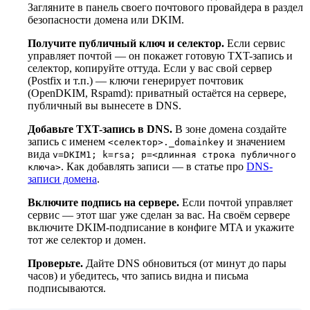
Загляните в панель своего почтового провайдера в раздел
безопасности домена или DKIM.
Получите публичный ключ и селектор.
Если сервис
2
управляет почтой — он покажет готовую TXT-запись и
селектор, копируйте оттуда. Если у вас свой сервер
(Postfix и т.п.) — ключи генерирует почтовик
(OpenDKIM, Rspamd): приватный остаётся на сервере,
публичный вы вынесете в DNS.
Добавьте TXT-запись в DNS.
В зоне домена создайте
3
запись с именем
и значением
<селектор>._domainkey
вида
v=DKIM1; k=rsa; p=<длинная строка публичного
. Как добавлять записи — в статье про
DNS-
ключа>
записи домена
.
Включите подпись на сервере.
Если почтой управляет
4
сервис — этот шаг уже сделан за вас. На своём сервере
включите DKIM-подписание в конфиге MTA и укажите
тот же селектор и домен.
Проверьте.
Дайте DNS обновиться (от минут до пары
5
часов) и убедитесь, что запись видна и письма
подписываются.