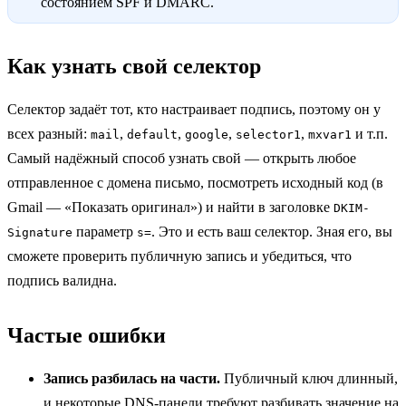
состоянием SPF и DMARC.
Как узнать свой селектор
Селектор задаёт тот, кто настраивает подпись, поэтому он у
всех разный:
,
,
,
,
и т.п.
mail
default
google
selector1
mxvar1
Самый надёжный способ узнать свой — открыть любое
отправленное с домена письмо, посмотреть исходный код (в
Gmail — «Показать оригинал») и найти в заголовке
DKIM-
параметр
. Это и есть ваш селектор. Зная его, вы
Signature
s=
сможете проверить публичную запись и убедиться, что
подпись валидна.
Частые ошибки
Запись разбилась на части.
Публичный ключ длинный,
и некоторые DNS-панели требуют разбивать значение на