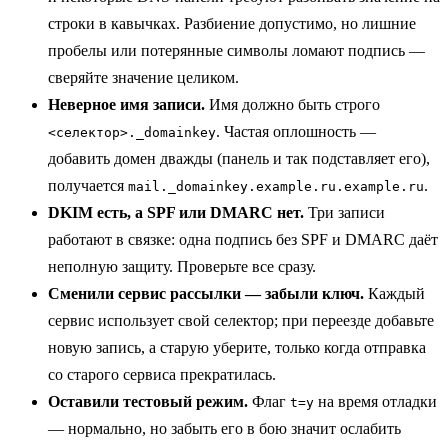
строки в кавычках. Разбиение допустимо, но лишние
пробелы или потерянные символы ломают подпись —
сверяйте значение целиком.
Неверное имя записи.
Имя должно быть строго
. Частая оплошность —
<селектор>._domainkey
добавить домен дважды (панель и так подставляет его),
получается
.
mail._domainkey.example.ru.example.ru
DKIM есть, а SPF или DMARC нет.
Три записи
работают в связке: одна подпись без SPF и DMARC даёт
неполную защиту. Проверьте все сразу.
Сменили сервис рассылки — забыли ключ.
Каждый
сервис использует свой селектор; при переезде добавьте
новую запись, а старую уберите, только когда отправка
со старого сервиса прекратилась.
Оставили тестовый режим.
Флаг
на время отладки
t=y
— нормально, но забыть его в бою значит ослабить