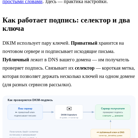
простыми словами
. Здесь — практика настройки.
Как работает подпись: селектор и два
ключа
DKIM использует пару ключей.
Приватный
хранится на
почтовом сервере и подписывает исходящие письма.
Публичный
лежит в DNS вашего домена — им получатель
проверяет подпись. Связывает их
селектор
— короткая метка,
которая позволяет держать несколько ключей на одном домене
(для разных сервисов рассылки).
Как проверяется DKIM-подпись
✉️
Ваш сервер
Сервер получателя
🔑 приватный ключ
проверяет подпись
DKIM-Signature
подписывает письмо
совпало → доверие
d=домен; s=селектор
Получатель берёт селектор
🗝️ публичный ключ в DNS
из письма и запрашивает
селектор._domainkey.домен
публичный ключ из DNS ↗