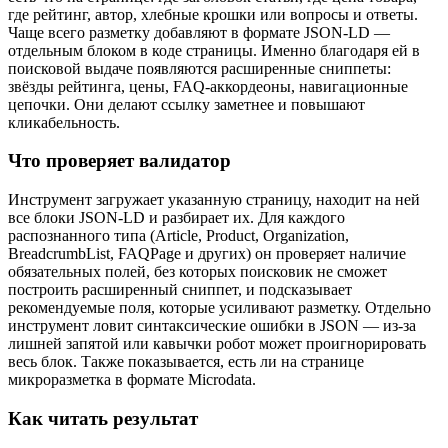
где рейтинг, автор, хлебные крошки или вопросы и ответы.
Чаще всего разметку добавляют в формате JSON-LD —
отдельным блоком в коде страницы. Именно благодаря ей в
поисковой выдаче появляются расширенные сниппеты:
звёзды рейтинга, цены, FAQ-аккордеоны, навигационные
цепочки. Они делают ссылку заметнее и повышают
кликабельность.
Что проверяет валидатор
Инструмент загружает указанную страницу, находит на ней
все блоки JSON-LD и разбирает их. Для каждого
распознанного типа (Article, Product, Organization,
BreadcrumbList, FAQPage и других) он проверяет наличие
обязательных полей, без которых поисковик не сможет
построить расширенный сниппет, и подсказывает
рекомендуемые поля, которые усиливают разметку. Отдельно
инструмент ловит синтаксические ошибки в JSON — из-за
лишней запятой или кавычки робот может проигнорировать
весь блок. Также показывается, есть ли на странице
микроразметка в формате Microdata.
Как читать результат