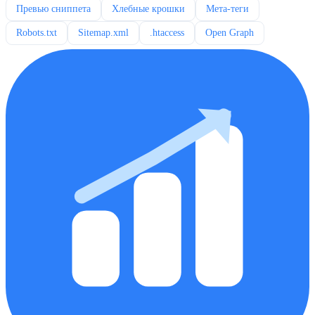
Превью сниппета
Хлебные крошки
Мета-теги
Robots.txt
Sitemap.xml
.htaccess
Open Graph