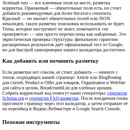
Зелёный тип — все ключевые поля на месте, разметка
корректна. Оранжевый — обязательные поля есть, но стоит
добавить рекомендуемые для более богатого сниппета.
Красный — не хватает обязательных полей или JSON
невалиден, такую разметку поисковик использовать не будет.
Типы, которые инструмент не знает, помечаются «не
проверяется» — они просто перечислены как найденные. Это
эвристическая проверка структуры: финальную гарантию
расширенных результатов даёт официальный тест от Google,
но для быстрой самопроверки нашего валидатора достаточно.
Как добавить или починить разметку
Если разметки нет совсем, её стоит добавить — начните с
типов, подходящих вашей странице: Article или BlogPosting
для статей, Product и Offer для товаров, Organization и WebSite
для сайта в целом, BreadcrumbList для хлебных крошек.
Собрать корректный код помогут наши генераторы:
генератор
Schema.org
и
генератор FAQ-разметки
. После внедрения снова
прогоните страницу через этот валидатор, а затем отправьте её
на переобход в Яндекс.Вебмастере и Google Search Console.
Похожие инструменты