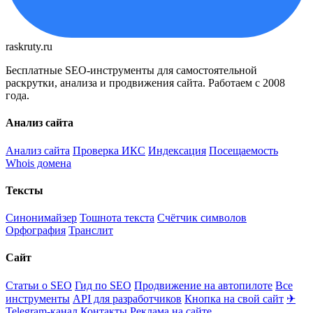
raskruty.ru
Бесплатные SEO-инструменты для самостоятельной
раскрутки, анализа и продвижения сайта. Работаем с 2008
года.
Анализ сайта
Анализ сайта
Проверка ИКС
Индексация
Посещаемость
Whois домена
Тексты
Синонимайзер
Тошнота текста
Счётчик символов
Орфография
Транслит
Сайт
Статьи о SEO
Гид по SEO
Продвижение на автопилоте
Все
инструменты
API для разработчиков
Кнопка на свой сайт
✈
Telegram-канал
Контакты
Реклама на сайте