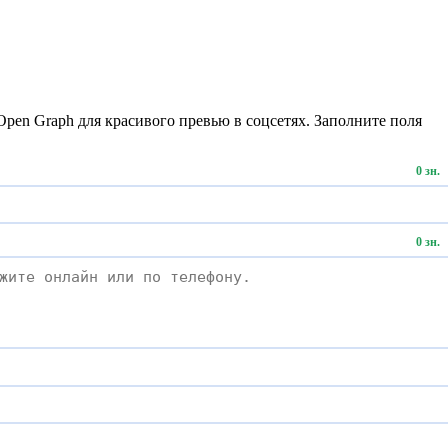
и Open Graph для красивого превью в соцсетях. Заполните поля
0 зн.
0 зн.