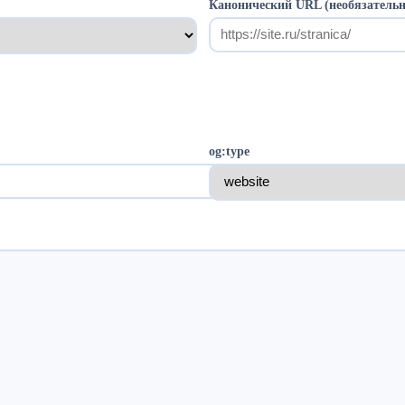
Канонический URL (необязательн
og:type