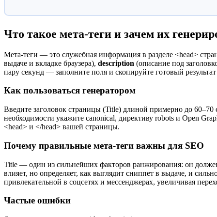
Что такое мета-теги и зачем их генерир
Мета-теги — это служебная информация в разделе <head> стр
выдаче и вкладке браузера),
description
(описание под заголовко
пару секунд — заполните поля и скопируйте готовый результат
Как пользоваться генератором
Введите заголовок страницы (Title) длиной примерно до 60–70
необходимости укажите canonical, директиву robots и Open G
<head> и </head> вашей страницы.
Почему правильные мета-теги важны для SEO
Title — один из сильнейших факторов ранжирования: он должен
влияет, но определяет, как выглядит сниппет в выдаче, и сил
привлекательной в соцсетях и мессенджерах, увеличивая перех
Частые ошибки