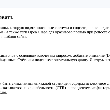
овать
аницы, которую видят поисковые системы и соцсети, но не види
м), а также теги Open Graph для красивого превью при репосте 
 в шаблон сайта.
 символов с основным ключевым запросом, добавьте описание (De
raph-данные. Счётчики подскажут оптимальную длину. Инструмен
 быть уникальным на каждой странице и содержать ключевое сло
ьно сказывается на кликабельности (CTR), а поведенческие факт
оды.