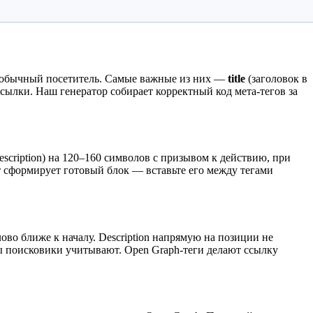
т обычный посетитель. Самые важные из них —
title
(заголовок в
ссылки. Наш генератор собирает корректный код мета-тегов за
scription) на 120–160 символов с призывом к действию, при
т сформирует готовый блок — вставьте его между тегами
во ближе к началу. Description напрямую на позиции не
оры поисковики учитывают. Open Graph-теги делают ссылку