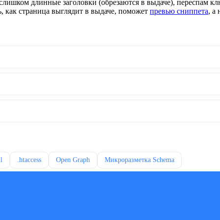
ах, слишком длинные заголовки (обрезаются в выдаче), переспам
, как страница выглядит в выдаче, поможет
превью сниппета
, а
l
.htaccess
Open Graph
Микроразметка Schema