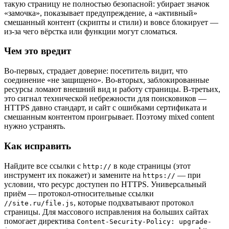
такую страницу не полностью безопасной: убирает значок
«замочка», показывает предупреждение, а «активный»
смешанный контент (скрипты и стили) и вовсе блокирует —
из-за чего вёрстка или функции могут сломаться.
Чем это вредит
Во-первых, страдает доверие: посетитель видит, что
соединение «не защищено». Во-вторых, заблокированные
ресурсы ломают внешний вид и работу страницы. В-третьих,
это сигнал технической небрежности для поисковиков —
HTTPS давно стандарт, и сайт с ошибками сертификата и
смешанным контентом проигрывает. Поэтому mixed content
нужно устранять.
Как исправить
Найдите все ссылки с
в коде страницы (этот
http://
инструмент их покажет) и замените на
— при
https://
условии, что ресурс доступен по HTTPS. Универсальный
приём — протокол-относительные ссылки
, которые подхватывают протокол
//site.ru/file.js
страницы. Для массового исправления на больших сайтах
помогает директива
Content-Security-Policy: upgrade-