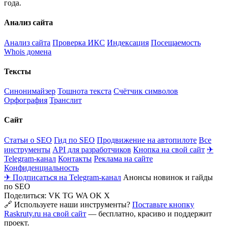
года.
Анализ сайта
Анализ сайта
Проверка ИКС
Индексация
Посещаемость
Whois домена
Тексты
Синонимайзер
Тошнота текста
Счётчик символов
Орфография
Транслит
Сайт
Статьи о SEO
Гид по SEO
Продвижение на автопилоте
Все
инструменты
API для разработчиков
Кнопка на свой сайт
✈
Telegram-канал
Контакты
Реклама на сайте
Конфиденциальность
✈ Подписаться на Telegram-канал
Анонсы новинок и гайды
по SEO
Поделиться:
VK
TG
WA
OK
X
🔗 Используете наши инструменты?
Поставьте кнопку
Raskruty.ru на свой сайт
— бесплатно, красиво и поддержит
проект.